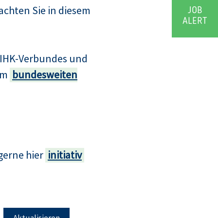
achten Sie in diesem
JOB
ALERT
s IHK-Verbundes und
zum
bundesweiten
gerne hier
initiativ