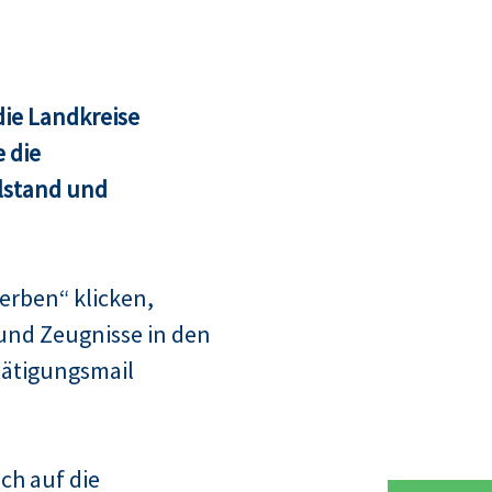
ie Landkreise
 die
lstand und
erben“ klicken,
und Zeugnisse in den
tätigungsmail
ch auf die