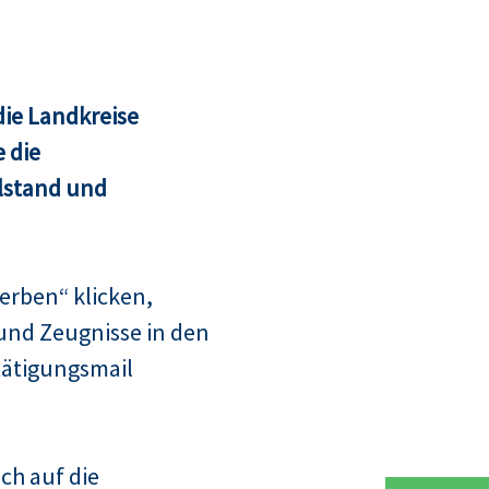
ie Landkreise
 die
lstand und
erben“ klicken,
und Zeugnisse in den
tätigungsmail
ch auf die