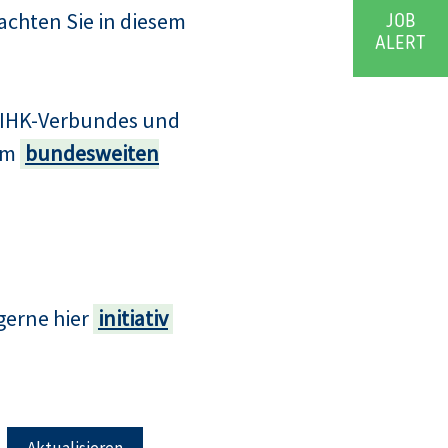
achten Sie in diesem
JOB
ALERT
s IHK-Verbundes und
zum
bundesweiten
gerne hier
initiativ