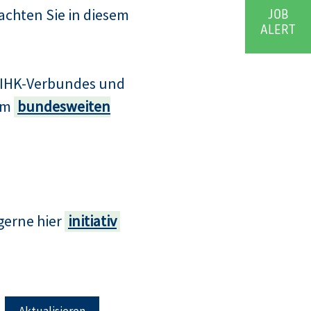
achten Sie in diesem
JOB
ALERT
s IHK-Verbundes und
zum
bundesweiten
gerne hier
initiativ