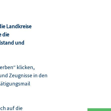
ie Landkreise
 die
lstand und
erben“ klicken,
und Zeugnisse in den
tätigungsmail
ch auf die