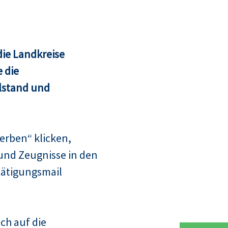
ie Landkreise
 die
lstand und
erben“ klicken,
und Zeugnisse in den
tätigungsmail
ch auf die