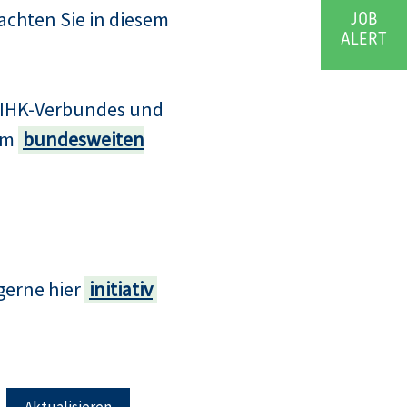
achten Sie in diesem
JOB
ALERT
s IHK-Verbundes und
zum
bundesweiten
gerne hier
initiativ