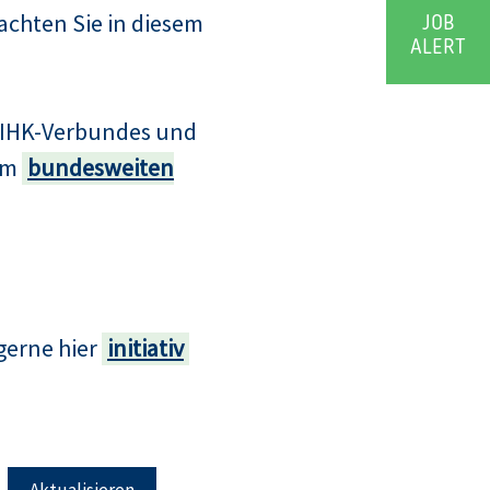
achten Sie in diesem
JOB
ALERT
s IHK-Verbundes und
zum
bundesweiten
gerne hier
initiativ