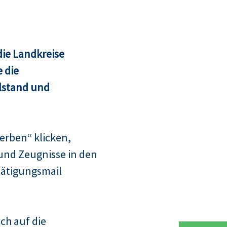
ie Landkreise
 die
lstand und
erben“ klicken,
und Zeugnisse in den
tätigungsmail
ch auf die