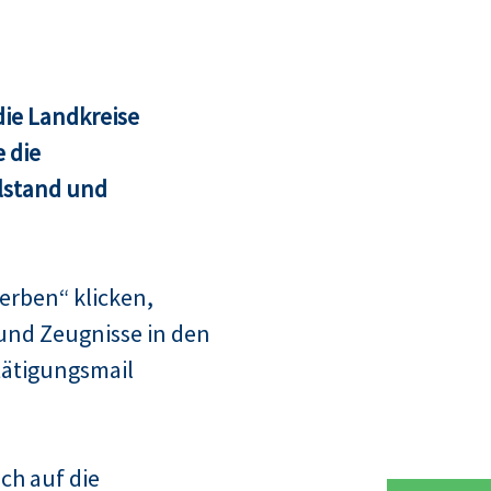
ie Landkreise
 die
lstand und
erben“ klicken,
und Zeugnisse in den
tätigungsmail
ch auf die