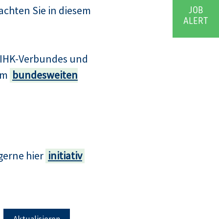
achten Sie in diesem
JOB
ALERT
s IHK-Verbundes und
zum
bundesweiten
gerne hier
initiativ