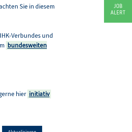
achten Sie in diesem
JOB
ALERT
s IHK-Verbundes und
zum
bundesweiten
gerne hier
initiativ