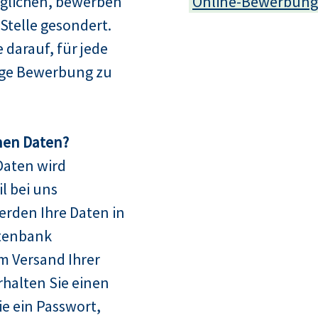
glichen, bewerben
Online-Bewerbung
e Stelle gesondert.
e darauf, für jede
dige Bewerbung zu
nen Daten?
Daten wird
l bei uns
erden Ihre Daten in
tenbank
m Versand Ihrer
halten Sie einen
 ein Passwort,