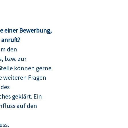
ce einer Bewerbung,
anruft?
um den
, bzw. zur
telle können gerne
le weiteren Fragen
 des
hes geklärt. Ein
nfluss auf den
ess.