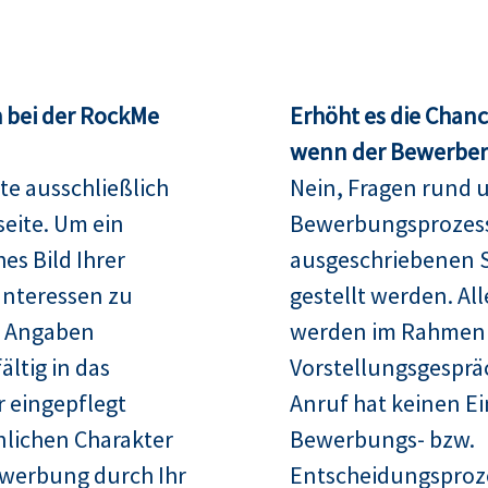
 bei der RockMe
Erhöht es die Chan
wenn der Bewerber 
te ausschließlich
Nein, Fragen rund 
seite. Um ein
Bewerbungsprozess
es Bild Ihrer
ausgeschriebenen S
Interessen zu
gestellt werden. Al
re Angaben
werden im Rahmen
ltig in das
Vorstellungsgespräc
 eingepflegt
Anruf hat keinen Ei
nlichen Charakter
Bewerbungs- bzw.
ewerbung durch Ihr
Entscheidungsproz