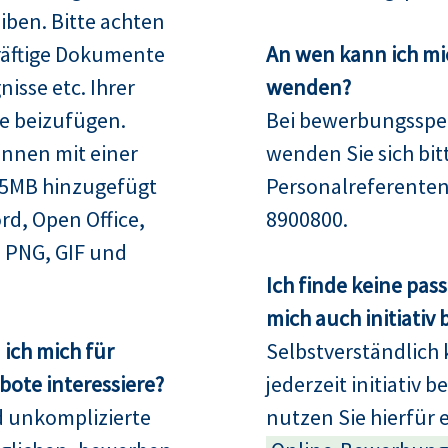
iben. Bitte achten
räftige Dokumente
An wen kann ich mi
isse etc. Ihrer
wenden?
e beizufügen.
Bei bewerbungsspez
nnen mit einer
wenden Sie sich bit
15MB hinzugefügt
Personalreferenten
rd, Open Office,
8900800.
 PNG, GIF und
Ich finde keine pas
mich auch initiativ
ich mich für
Selbstverständlich 
ote interessiere?
jederzeit initiativ 
d unkomplizierte
nutzen Sie hierfür 