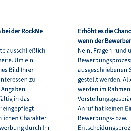
 bei der RockMe
Erhöht es die Chan
wenn der Bewerber 
te ausschließlich
Nein, Fragen rund 
seite. Um ein
Bewerbungsprozess
es Bild Ihrer
ausgeschriebenen S
Interessen zu
gestellt werden. Al
re Angaben
werden im Rahmen
ltig in das
Vorstellungsgespräc
 eingepflegt
Anruf hat keinen Ei
nlichen Charakter
Bewerbungs- bzw.
ewerbung durch Ihr
Entscheidungsproz