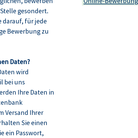
glichen, bewerben
Online-Bewerbung
e Stelle gesondert.
e darauf, für jede
dige Bewerbung zu
nen Daten?
Daten wird
l bei uns
erden Ihre Daten in
tenbank
m Versand Ihrer
halten Sie einen
 ein Passwort,