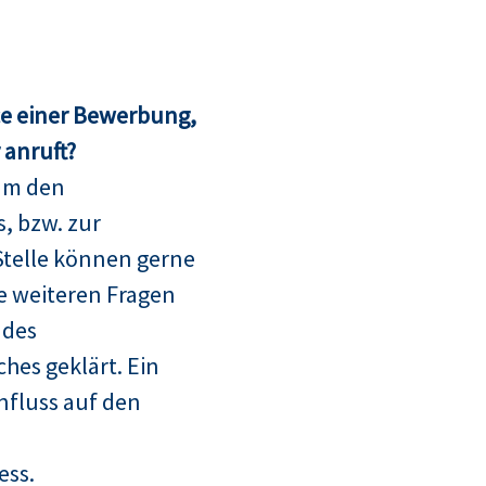
ce einer Bewerbung,
anruft?
um den
, bzw. zur
telle können gerne
le weiteren Fragen
 des
hes geklärt. Ein
nfluss auf den
ess.