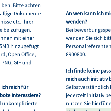
iben. Bitte achten
räftige Dokumente
An wen kann ich mi
isse etc. Ihrer
wenden?
e beizufügen.
Bei bewerbungsspez
nnen mit einer
wenden Sie sich bit
15MB hinzugefügt
Personalreferenten
rd, Open Office,
8900800.
 PNG, GIF und
Ich finde keine pas
mich auch initiativ
ich mich für
Selbstverständlich 
ote interessiere?
jederzeit initiativ 
d unkomplizierte
nutzen Sie hierfür 