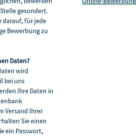
glichen, bewerben
Online-Bewerbung
e Stelle gesondert.
e darauf, für jede
dige Bewerbung zu
nen Daten?
Daten wird
l bei uns
erden Ihre Daten in
tenbank
m Versand Ihrer
halten Sie einen
 ein Passwort,