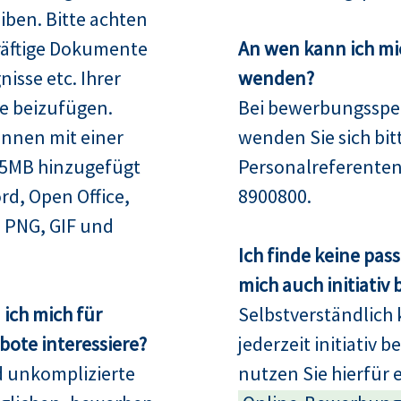
iben. Bitte achten
räftige Dokumente
An wen kann ich mi
isse etc. Ihrer
wenden?
e beizufügen.
Bei bewerbungsspez
nnen mit einer
wenden Sie sich bit
15MB hinzugefügt
Personalreferenten
rd, Open Office,
8900800.
 PNG, GIF und
Ich finde keine pas
mich auch initiativ
ich mich für
Selbstverständlich 
ote interessiere?
jederzeit initiativ 
d unkomplizierte
nutzen Sie hierfür 