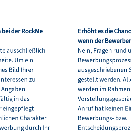
 bei der RockMe
Erhöht es die Chan
wenn der Bewerber 
te ausschließlich
Nein, Fragen rund 
seite. Um ein
Bewerbungsprozess
es Bild Ihrer
ausgeschriebenen S
Interessen zu
gestellt werden. Al
re Angaben
werden im Rahmen
ltig in das
Vorstellungsgespräc
 eingepflegt
Anruf hat keinen Ei
nlichen Charakter
Bewerbungs- bzw.
ewerbung durch Ihr
Entscheidungsproz