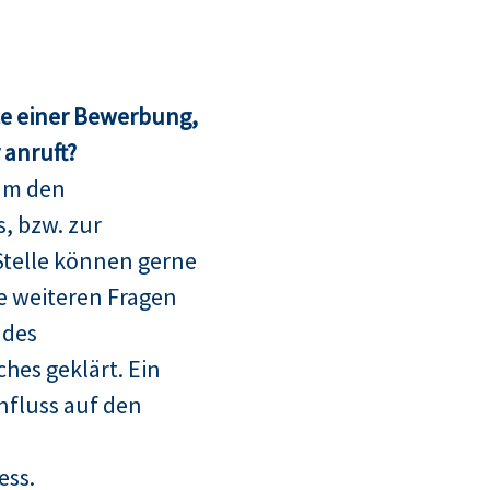
ce einer Bewerbung,
anruft?
um den
, bzw. zur
telle können gerne
le weiteren Fragen
 des
hes geklärt. Ein
nfluss auf den
ess.