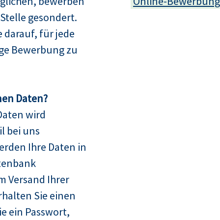
glichen, bewerben
Online-Bewerbung
e Stelle gesondert.
e darauf, für jede
dige Bewerbung zu
nen Daten?
Daten wird
l bei uns
erden Ihre Daten in
tenbank
m Versand Ihrer
halten Sie einen
 ein Passwort,