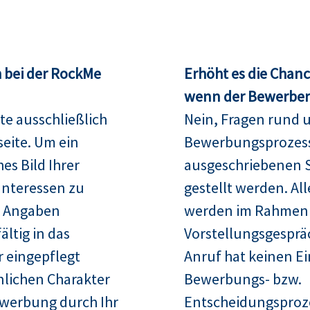
 bei der RockMe
Erhöht es die Chan
wenn der Bewerber 
te ausschließlich
Nein, Fragen rund 
seite. Um ein
Bewerbungsprozess
es Bild Ihrer
ausgeschriebenen S
Interessen zu
gestellt werden. Al
re Angaben
werden im Rahmen
ltig in das
Vorstellungsgespräc
 eingepflegt
Anruf hat keinen Ei
nlichen Charakter
Bewerbungs- bzw.
ewerbung durch Ihr
Entscheidungsproz