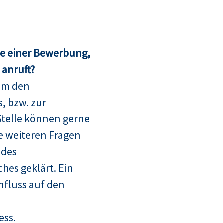
ce einer Bewerbung,
anruft?
um den
, bzw. zur
telle können gerne
le weiteren Fragen
 des
hes geklärt. Ein
nfluss auf den
ess.