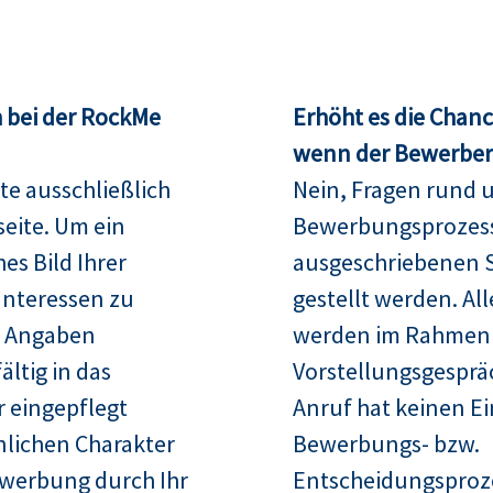
 bei der RockMe
Erhöht es die Chan
wenn der Bewerber 
te ausschließlich
Nein, Fragen rund 
seite. Um ein
Bewerbungsprozess
es Bild Ihrer
ausgeschriebenen S
Interessen zu
gestellt werden. Al
re Angaben
werden im Rahmen
ltig in das
Vorstellungsgespräc
 eingepflegt
Anruf hat keinen Ei
nlichen Charakter
Bewerbungs- bzw.
ewerbung durch Ihr
Entscheidungsproz