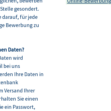
glichen, bewerben
Online-Bewerbung
e Stelle gesondert.
e darauf, für jede
dige Bewerbung zu
nen Daten?
Daten wird
l bei uns
erden Ihre Daten in
tenbank
m Versand Ihrer
halten Sie einen
 ein Passwort,