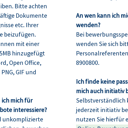
iben. Bitte achten
räftige Dokumente
An wen kann ich mi
isse etc. Ihrer
wenden?
e beizufügen.
Bei bewerbungsspez
nnen mit einer
wenden Sie sich bit
15MB hinzugefügt
Personalreferenten
rd, Open Office,
8900800.
 PNG, GIF und
Ich finde keine pas
mich auch initiativ
ich mich für
Selbstverständlich 
ote interessiere?
jederzeit initiativ 
d unkomplizierte
nutzen Sie hierfür 