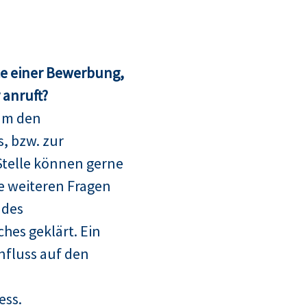
ce einer Bewerbung,
anruft?
um den
, bzw. zur
telle können gerne
le weiteren Fragen
 des
hes geklärt. Ein
nfluss auf den
ess.