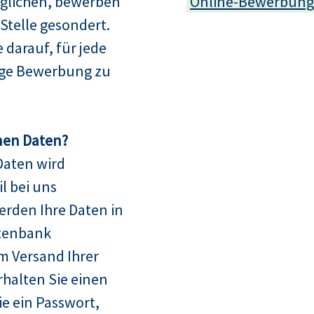
glichen, bewerben
Online-Bewerbung
e Stelle gesondert.
e darauf, für jede
dige Bewerbung zu
nen Daten?
Daten wird
l bei uns
erden Ihre Daten in
tenbank
m Versand Ihrer
halten Sie einen
 ein Passwort,