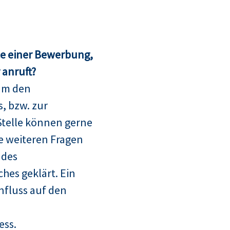
ce einer Bewerbung,
anruft?
um den
, bzw. zur
telle können gerne
le weiteren Fragen
 des
hes geklärt. Ein
nfluss auf den
ess.