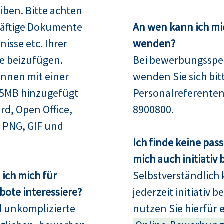
iben. Bitte achten
räftige Dokumente
An wen kann ich mi
isse etc. Ihrer
wenden?
e beizufügen.
Bei bewerbungsspez
nnen mit einer
wenden Sie sich bit
15MB hinzugefügt
Personalreferenten
rd, Open Office,
8900800.
 PNG, GIF und
Ich finde keine pas
mich auch initiativ
ich mich für
Selbstverständlich 
ote interessiere?
jederzeit initiativ 
d unkomplizierte
nutzen Sie hierfür 