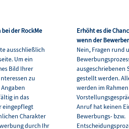
 bei der RockMe
Erhöht es die Chan
wenn der Bewerber 
te ausschließlich
Nein, Fragen rund 
seite. Um ein
Bewerbungsprozess
es Bild Ihrer
ausgeschriebenen S
Interessen zu
gestellt werden. Al
re Angaben
werden im Rahmen
ltig in das
Vorstellungsgespräc
 eingepflegt
Anruf hat keinen Ei
nlichen Charakter
Bewerbungs- bzw.
ewerbung durch Ihr
Entscheidungsproz