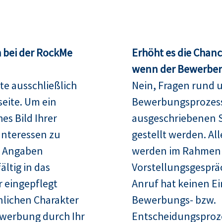
 bei der RockMe
Erhöht es die Chan
wenn der Bewerber 
te ausschließlich
Nein, Fragen rund 
seite. Um ein
Bewerbungsprozess
es Bild Ihrer
ausgeschriebenen S
Interessen zu
gestellt werden. Al
re Angaben
werden im Rahmen
ltig in das
Vorstellungsgespräc
 eingepflegt
Anruf hat keinen Ei
nlichen Charakter
Bewerbungs- bzw.
ewerbung durch Ihr
Entscheidungsproz