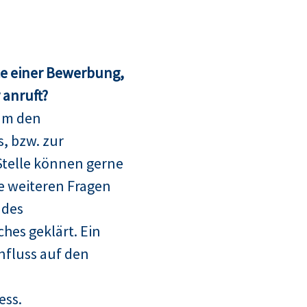
ce einer Bewerbung,
anruft?
um den
, bzw. zur
telle können gerne
le weiteren Fragen
 des
hes geklärt. Ein
nfluss auf den
ess.