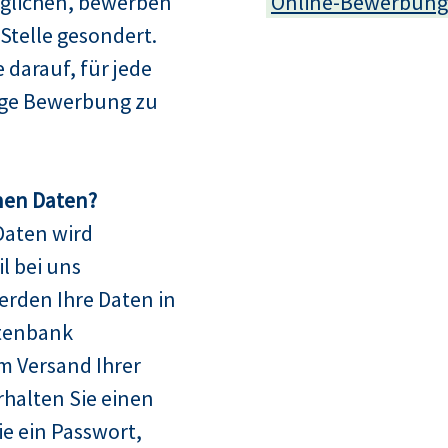
glichen, bewerben
Online-Bewerbung
e Stelle gesondert.
e darauf, für jede
dige Bewerbung zu
nen Daten?
Daten wird
l bei uns
erden Ihre Daten in
tenbank
m Versand Ihrer
halten Sie einen
 ein Passwort,