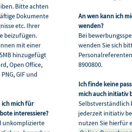
iben. Bitte achten
räftige Dokumente
An wen kann ich mi
isse etc. Ihrer
wenden?
e beizufügen.
Bei bewerbungsspez
nnen mit einer
wenden Sie sich bit
15MB hinzugefügt
Personalreferenten
rd, Open Office,
8900800.
 PNG, GIF und
Ich finde keine pas
mich auch initiativ
ich mich für
Selbstverständlich 
ote interessiere?
jederzeit initiativ 
d unkomplizierte
nutzen Sie hierfür 