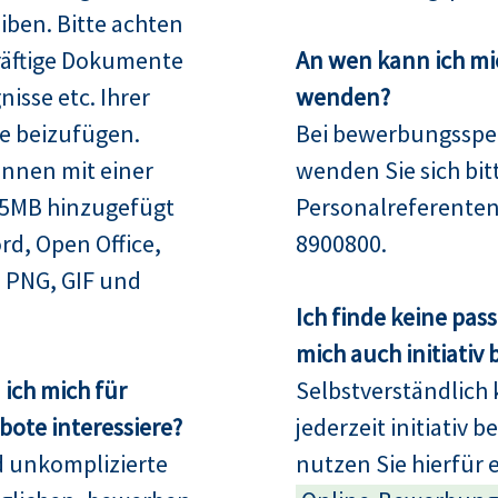
iben. Bitte achten
räftige Dokumente
An wen kann ich mi
isse etc. Ihrer
wenden?
e beizufügen.
Bei bewerbungsspez
nnen mit einer
wenden Sie sich bit
15MB hinzugefügt
Personalreferenten
rd, Open Office,
8900800.
 PNG, GIF und
Ich finde keine pas
mich auch initiativ
ich mich für
Selbstverständlich 
ote interessiere?
jederzeit initiativ 
d unkomplizierte
nutzen Sie hierfür 