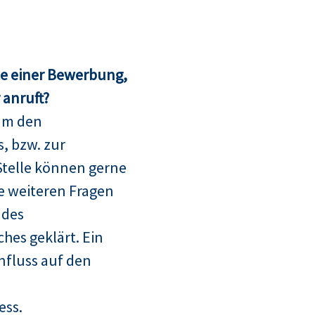
ce einer Bewerbung,
anruft?
um den
, bzw. zur
telle können gerne
le weiteren Fragen
 des
hes geklärt. Ein
nfluss auf den
ess.