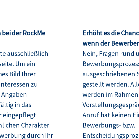
 bei der RockMe
Erhöht es die Chan
wenn der Bewerber 
te ausschließlich
Nein, Fragen rund 
seite. Um ein
Bewerbungsprozess
es Bild Ihrer
ausgeschriebenen S
Interessen zu
gestellt werden. Al
re Angaben
werden im Rahmen
ltig in das
Vorstellungsgespräc
 eingepflegt
Anruf hat keinen Ei
nlichen Charakter
Bewerbungs- bzw.
ewerbung durch Ihr
Entscheidungsproz