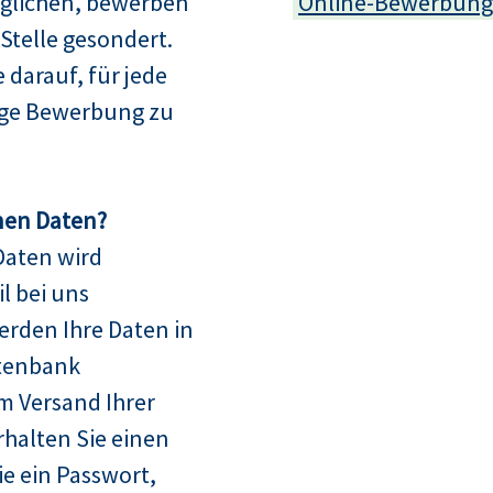
glichen, bewerben
Online-Bewerbung
e Stelle gesondert.
e darauf, für jede
dige Bewerbung zu
nen Daten?
Daten wird
l bei uns
erden Ihre Daten in
tenbank
m Versand Ihrer
halten Sie einen
 ein Passwort,