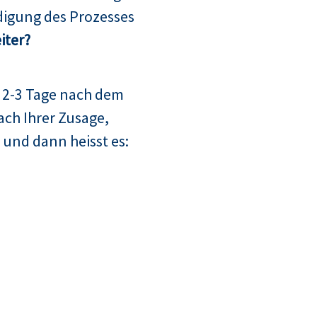
digung des Prozesses
iter?
 2-3 Tage nach dem
ach Ihrer Zusage,
 und dann heisst es: