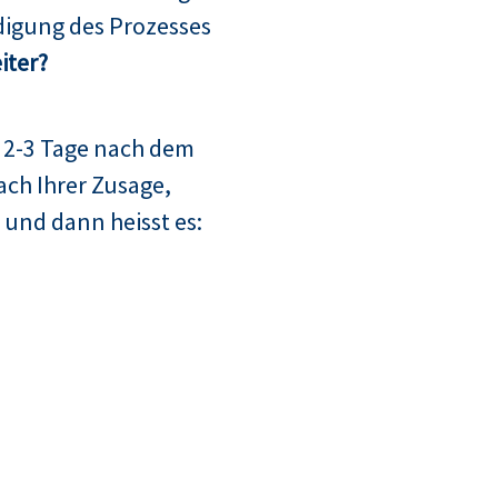
digung des Prozesses
iter?
 2-3 Tage nach dem
ach Ihrer Zusage,
 und dann heisst es: