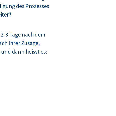
digung des Prozesses
iter?
 2-3 Tage nach dem
ach Ihrer Zusage,
 und dann heisst es: