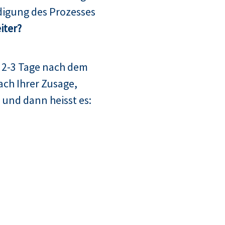
digung des Prozesses
iter?
 2-3 Tage nach dem
ach Ihrer Zusage,
 und dann heisst es: