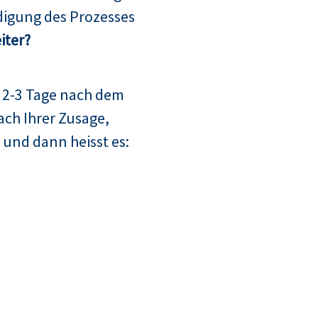
digung des Prozesses
iter?
 2-3 Tage nach dem
ach Ihrer Zusage,
 und dann heisst es: