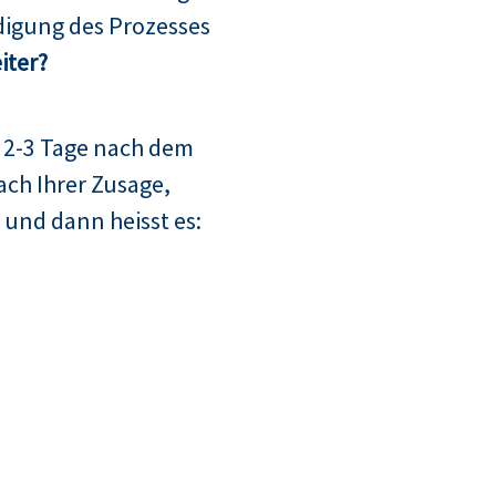
digung des Prozesses
iter?
 2-3 Tage nach dem
ach Ihrer Zusage,
 und dann heisst es: