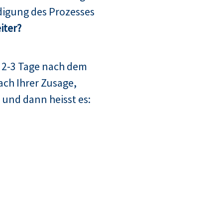
digung des Prozesses
iter?
 2-3 Tage nach dem
ach Ihrer Zusage,
 und dann heisst es: