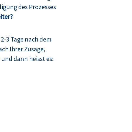
digung des Prozesses
iter?
 2-3 Tage nach dem
ach Ihrer Zusage,
 und dann heisst es: