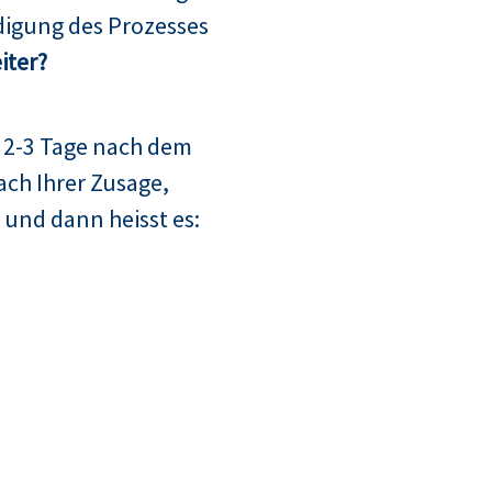
digung des Prozesses
iter?
 2-3 Tage nach dem
ach Ihrer Zusage,
 und dann heisst es: