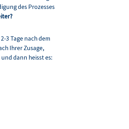
digung des Prozesses
iter?
 2-3 Tage nach dem
ach Ihrer Zusage,
 und dann heisst es: