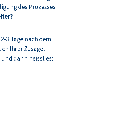
digung des Prozesses
iter?
 2-3 Tage nach dem
ach Ihrer Zusage,
 und dann heisst es: