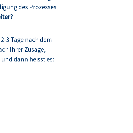
digung des Prozesses
iter?
 2-3 Tage nach dem
ach Ihrer Zusage,
 und dann heisst es: